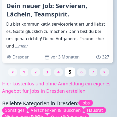
Dein neuer Job: Servieren,
Lächeln, Teamspirit.
Du bist kommunikativ, serviceorientiert und liebst
es, Gäste glücklich zu machen? Dann bist du bei
uns genau richtig! Deine Aufgaben: - Freundlicher
und
…mehr
Dresden
vor 3 Monaten
327
5
<
1
2
3
4
6
7
>
Hier kostenlos und ohne Anmeldung ein eigenes
Angebot für Jobs in Dresden erstellen
Beliebte Kategorien in Dresden:
Jobs
Sonstiges
Verschenken & Tauschen
Hausrat
Wohnungen & WGs
Kurse & Sprachen