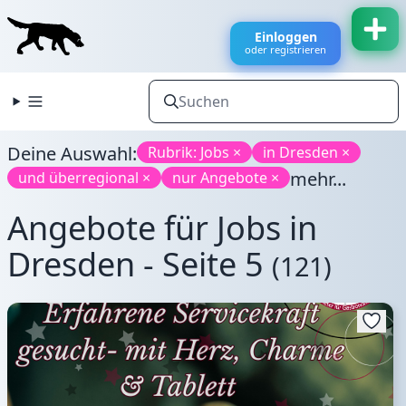
Einloggen
oder registrieren
Deine Auswahl:
Rubrik: Jobs ×
in Dresden ×
mehr...
und überregional ×
nur Angebote ×
Angebote für Jobs in
Dresden - Seite 5
(121)