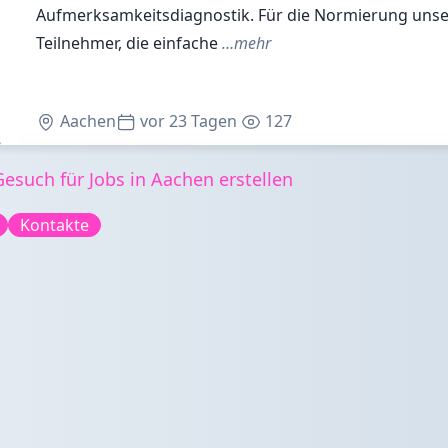
Aufmerksamkeitsdiagnostik. Für die Normierung uns
Teilnehmer, die einfache
…mehr
Aachen
vor 23 Tagen
127
such für Jobs in Aachen erstellen
Kontakte