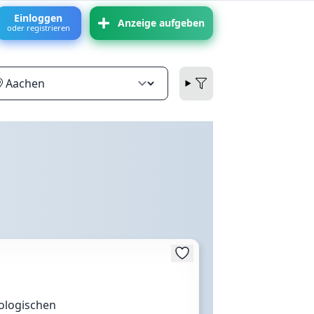
Einloggen
Anzeige aufgeben
oder registrieren
hologischen