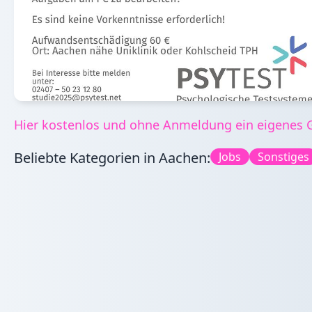
Hier kostenlos und ohne Anmeldung ein eigenes Ge
Beliebte Kategorien in Aachen:
Jobs
Sonstiges