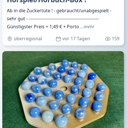
Ab in die Zuckertüte ! - gebraucht/unabgespielt -
sehr gut - -------------------------------------------------
Günstigster Preis = 1;49 € + Porto
…mehr
überregional
vor 17 Tagen
159