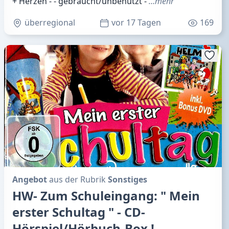
+ Herzen - - gebraucht/unbenutzt -
…mehr
überregional
vor 17 Tagen
169
Angebot
aus der Rubrik
Sonstiges
HW- Zum Schuleingang: " Mein
erster Schultag " - CD-
Hörspiel/Hörbuch-Box !