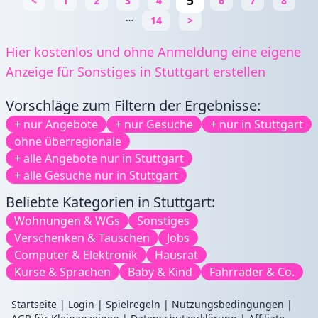
5
<
1
2
3
4
6
7
8
…
14
>
Hier kostenlos und ohne Anmeldung eine eigene
Anzeige für Sonstiges in Stuttgart erstellen
Vorschläge zum Filtern der Ergebnisse:
+ nur Angebote
+ nur Gesuche
+ nur in Stuttgart
ohne überregionale
+ alle Angebote nur in Stuttgart
+ alle Gesuche nur in Stuttgart
Beliebte Kategorien in Stuttgart:
Wohnungen & WGs
Sonstiges
Verschenken & Tauschen
Jobs
Computer & Elektronik
Hausrat
Kurse & Sprachen
Baby & Kind
Fahrräder & Co.
Startseite
|
Login
|
Spielregeln
|
Nutzungsbedingungen
|