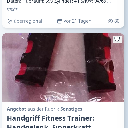
Daten: Hubraum: 599 Zylinder: 4 PS/KW: 94/69
…
mehr
überregional
vor 21 Tagen
80
Angebot
aus der Rubrik
Sonstiges
Handgriff Fitness Trainer:
Handgelenk, Fingerkraft,