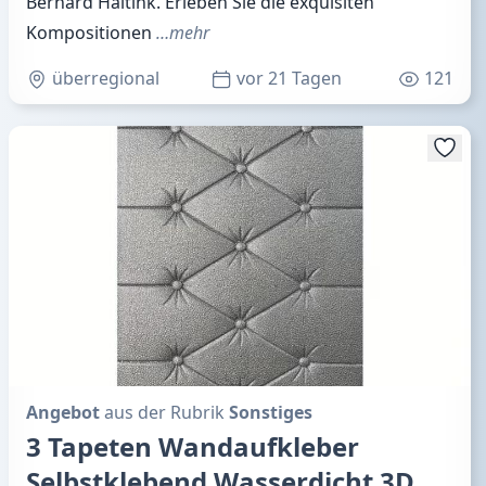
Bernard Haitink. Erleben Sie die exquisiten
Kompositionen
…mehr
überregional
vor 21 Tagen
121
Angebot
aus der Rubrik
Sonstiges
3 Tapeten Wandaufkleber
Selbstklebend Wasserdicht 3D