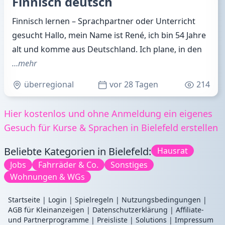
Finnisch deutsch
Finnisch lernen – Sprachpartner oder Unterricht
gesucht Hallo, mein Name ist René, ich bin 54 Jahre
alt und komme aus Deutschland. Ich plane, in den
…mehr
überregional
vor 28 Tagen
214
Hier kostenlos und ohne Anmeldung ein eigenes
Gesuch für Kurse & Sprachen in Bielefeld erstellen
Beliebte Kategorien in Bielefeld:
Hausrat
Jobs
Fahrräder & Co.
Sonstiges
Wohnungen & WGs
Startseite
|
Login
|
Spielregeln
|
Nutzungsbedingungen
|
AGB für Kleinanzeigen
|
Datenschutzerklärung
|
Affiliate-
und Partnerprogramme
|
Preisliste
|
Solutions
|
Impressum