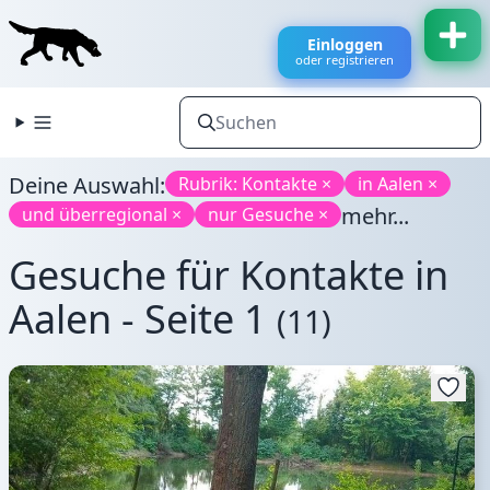
Einloggen
oder registrieren
Deine Auswahl:
Rubrik: Kontakte ×
in Aalen ×
mehr...
und überregional ×
nur Gesuche ×
Gesuche für Kontakte in
Aalen - Seite 1
(11)