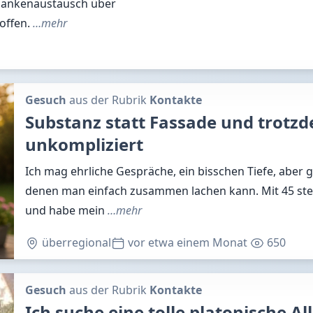
edankenaustausch über
 offen.
…mehr
Gesuch
aus der Rubrik
Kontakte
Substanz statt Fassade und trotz
unkompliziert
Ich mag ehrliche Gespräche, ein bisschen Tiefe, abe
denen man einfach zusammen lachen kann. Mit 45 steh
und habe mein
…mehr
überregional
vor etwa einem Monat
650
Gesuch
aus der Rubrik
Kontakte
Ich suche eine tolle platonische A