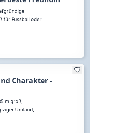
iefgründige
ß für Fussball oder
und Charakter -
,85 m groß,
ipziger Umland,