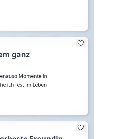
dem ganz
r genauso Momente in
e ich fest im Leben
llerbeste Freundin