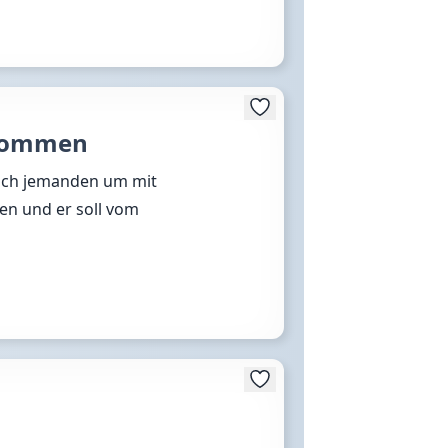
nkommen
nach jemanden um mit
en und er soll vom