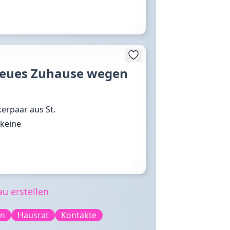
 neues Zuhause wegen
kerpaar aus St.
 keine
u erstellen
en
Hausrat
Kontakte