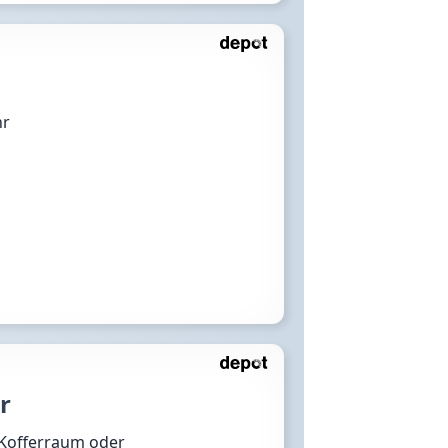
hr
r
 Kofferraum oder