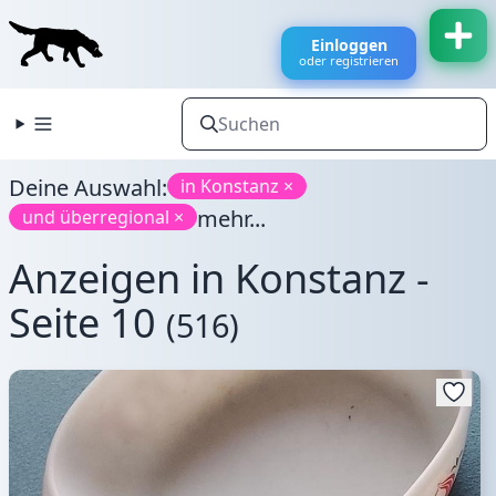
Einloggen
oder registrieren
Deine Auswahl:
in Konstanz ×
mehr...
und überregional ×
Anzeigen in Konstanz -
Seite 10
(516)