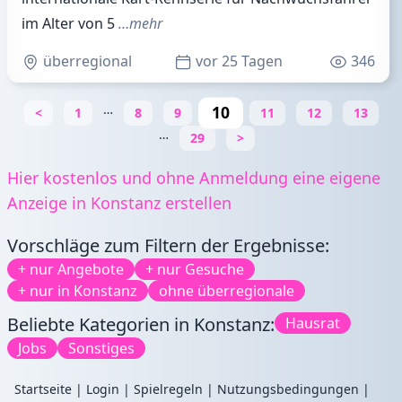
im Alter von 5
…mehr
überregional
vor 25 Tagen
346
…
10
<
1
8
9
11
12
13
…
29
>
Hier kostenlos und ohne Anmeldung eine eigene
Anzeige in Konstanz erstellen
Vorschläge zum Filtern der Ergebnisse:
+ nur Angebote
+ nur Gesuche
+ nur in Konstanz
ohne überregionale
Beliebte Kategorien in Konstanz:
Hausrat
Jobs
Sonstiges
Startseite
|
Login
|
Spielregeln
|
Nutzungsbedingungen
|